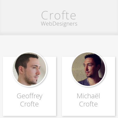
Crofte
WebDesigners
Geoffrey
Michaël
Crofte
Crofte